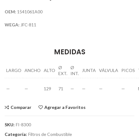
OEM:
1541061A00
WEGA:
JFC-811
MEDIDAS
Ø
Ø
LARGO
ANCHO
ALTO
JUNTA
VÁLVULA
PICOS
EXT.
INT.
—
—
129
71
—
—
—
—
Comparar
Agregar a Favoritos
SKU:
FI-8300
Categoría:
Filtros de Combustible