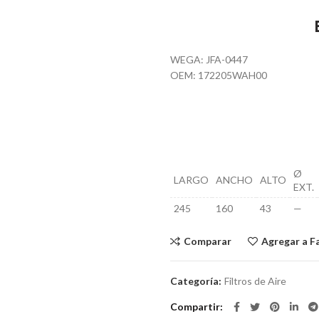
WEGA: JFA-0447
OEM: 172205WAH00
Ø
LARGO
ANCHO
ALTO
EXT.
245
160
43
—
Comparar
Agregar a F
Categoría:
Filtros de Aire
Compartir